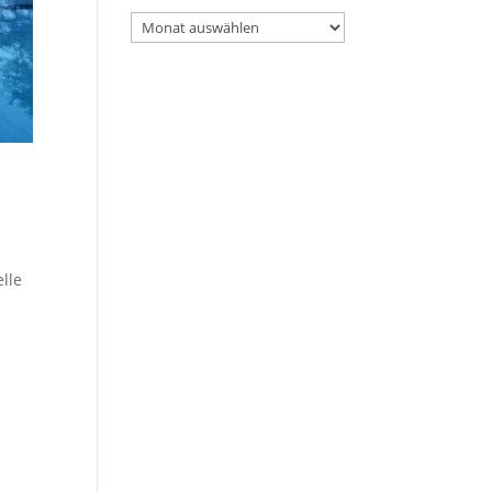
Archiv
lle