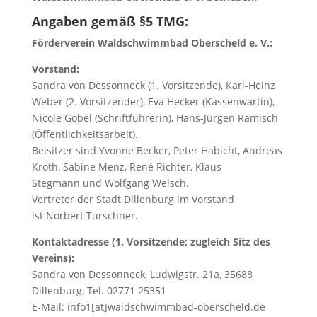
Angaben gemäß §5 TMG:
Förderverein Waldschwimmbad Oberscheld e. V.:
Vorstand:
Sandra von Dessonneck (1. Vorsitzende), Karl-Heinz
Weber (2. Vorsitzender),
Eva Hecker
(Kassenwartin),
Nicole Göbel (Schriftführerin), Hans-Jürgen Ramisch
(Öffentlichkeitsarbeit).
Beisitzer sind
Yvonne Becker, Peter Habicht, Andreas
Kroth, Sabine Menz, René Richter, Klaus
Stegmann
und Wolfgang Welsch.
Vertreter der Stadt Dillenburg im Vorstand
ist
Norbert Turschner
.
Kontaktadresse (1. Vorsitzende; zugleich Sitz des
Vereins):
Sandra von Dessonneck, Ludwigstr. 21a, 35688
Dillenburg, Tel. 02771 25351
E-Mail: info1[at]waldschwimmbad-oberscheld.de