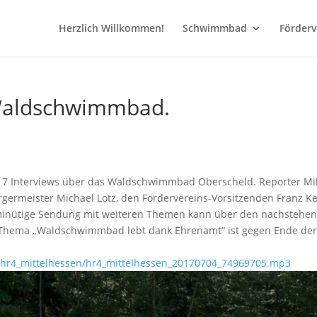
Herzlich Willkommen!
Schwimmbad
Förderv
 Waldschwimmbad.
017 Interviews über das Waldschwimmbad Oberscheld. Reporter Mi
rgermeister Michael Lotz, den Fördervereins-Vorsitzenden Franz K
5-minütige Sendung mit weiteren Themen kann über den nachstehe
m Thema „Waldschwimmbad lebt dank Ehrenamt“ ist gegen Ende de
t/hr4_mittelhessen/hr4_mittelhessen_20170704_74969705.mp3