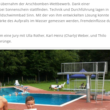
ten übernahm der Arschbomben-Wettbewerb. Dank einer
i Sonnenschein stattfinden. Technik und Durchführung lagen in
ldschwimmbad Sinn. Mit der von ihm entwickelten Lösung konnte
tärke des Aufpralls im Wasser gemessen werden, Fremdeinflüsse d
 eine Jury mit Ulla Rother, Karl-Heinz (Charly) Weber, und Thilo
prünge.