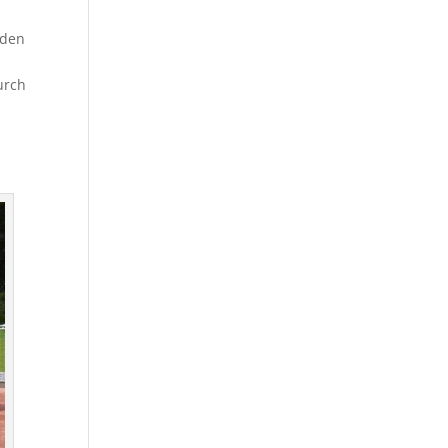
 den
urch