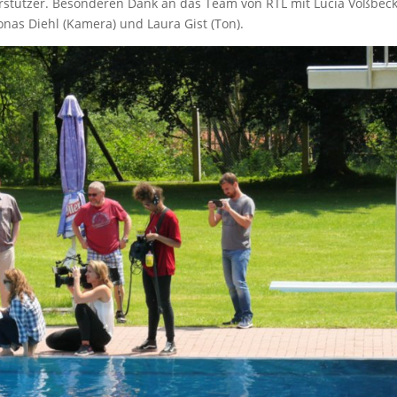
erstützer. Besonderen Dank an das Team von RTL mit Lucia Voßbeck
onas Diehl (Kamera) und Laura Gist (Ton).