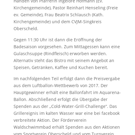
Händen von Pfarrerin Ingelore Hofmann (Ev.
Kirchengemeinde), Pastor Reinhart Henseling (Freie
ev. Gemeinde), Frau Beatrix Schlausch (Kath.
Kirchengemeinde) und dem CVJM-Singkreis
Oberscheld.
Gegen 11:30 Uhr ist dann die Eröffnung der
Badesaison vorgesehen. Zum Mittagessen kann eine
Gulaschsuppe (Rindfleisch) erworben werden.
Alternativ steht das Bistro mit seinem Angebot an
Speisen, Getränken, Kaffee und Kuchen bereit.
Im nachfolgenden Teil erfolgt dann die Preisvergabe
aus dem Luftballon-Wettbewerb von 2017. Der
Hauptgewinner erhält eine Ballonfahrt im Aquarena-
Ballon. Abschließend erfolgt die Übergabe der
Spenden aus der „Cold-Water-Grill-Challenge“. Das
Grillereignis im kalten Wasser war eine bei facebook
verbreitete Aktion. Der Förderverein
Waldschwimmbad erhält Spenden aus den Aktionen
vom Sportverein Oberscheld und vom Turnverein