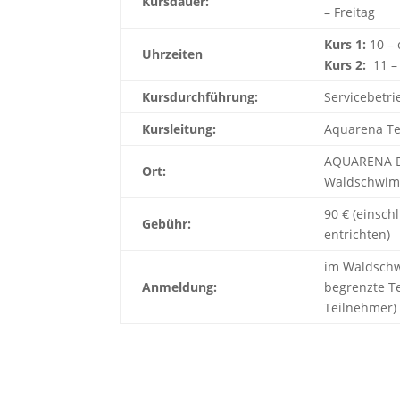
Kursdauer:
– Freitag
Kurs 1:
10 – 
Uhrzeiten
Kurs 2:
11 – 
Kursdurchführung:
Servicebetri
Kursleitung:
Aquarena T
AQUARENA Dil
Ort:
Waldschwim
90 € (einsch
Gebühr:
entrichten)
im Waldschw
Anmeldung:
begrenzte T
Teilnehmer)